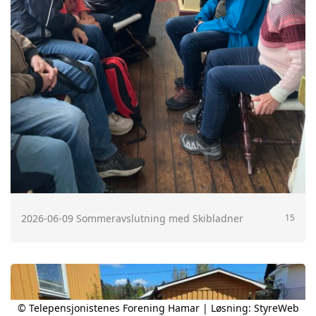
2026-06-09 Sommeravslutning med Skibladner
15
© Telepensjonistenes Forening Hamar | Løsning:
StyreWeb